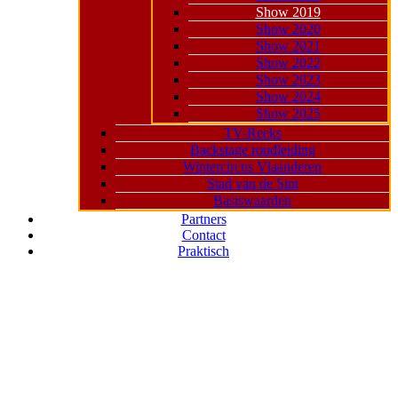
Show 2019
Show 2020
Show 2021
Show 2022
Show 2023
Show 2024
Show 2025
TV-Reeks
Backstage rondleiding
Wintercircus Vlaanderen
Stad van de Sint
Basiswaarden
Partners
Contact
Praktisch