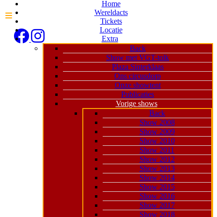
Home
Wereldacts
Tickets
Locatie
Extra
Back
Show met VGT-tolk
Plaza Sinterklaas
Ons circusdorp
Onze showtent
Publicaties
Vorige shows
Back
Show 2008
Show 2009
Show 2010
Show 2011
Show 2012
Show 2013
Show 2014
Show 2015
Show 2016
Show 2017
Show 2018